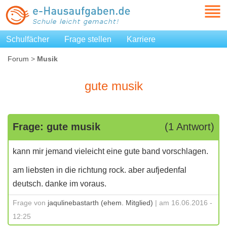
Schulfächer
Frage stellen
Karriere
Forum
>
Musik
gute musik
Frage: gute musik
(1 Antwort)
kann mir jemand vieleicht eine gute band vorschlagen.
am liebsten in die richtung rock. aber aufjedenfal
deutsch. danke im voraus.
Frage von
jaqulinebastarth (ehem. Mitglied)
| am 16.06.2016 -
12:25