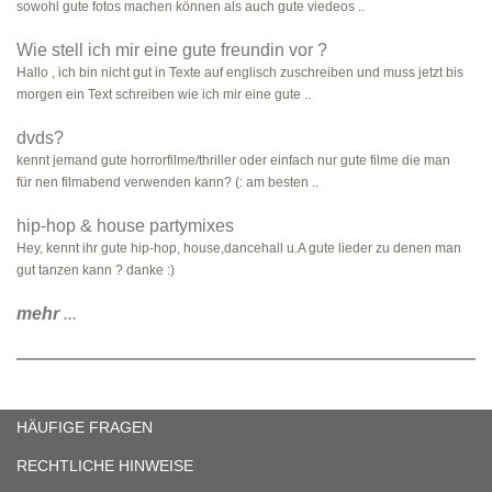
sowohl gute fotos machen können als auch gute viedeos ..
Wie stell ich mir eine gute freundin vor ?
Hallo , ich bin nicht gut in Texte auf englisch zuschreiben und muss jetzt bis
morgen ein Text schreiben wie ich mir eine gute ..
dvds?
kennt jemand gute horrorfilme/thriller oder einfach nur gute filme die man
für nen filmabend verwenden kann? (: am besten ..
hip-hop & house partymixes
Hey, kennt ihr gute hip-hop, house,dancehall u.A gute lieder zu denen man
gut tanzen kann ? danke :)
mehr
...
HÄUFIGE FRAGEN
RECHTLICHE HINWEISE