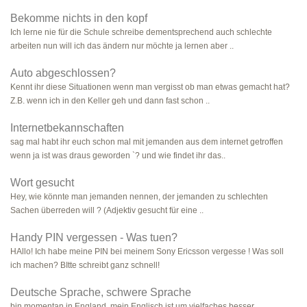
Bekomme nichts in den kopf
Ich lerne nie für die Schule schreibe dementsprechend auch schlechte
arbeiten nun will ich das ändern nur möchte ja lernen aber ..
Auto abgeschlossen?
Kennt ihr diese Situationen wenn man vergisst ob man etwas gemacht hat?
Z.B. wenn ich in den Keller geh und dann fast schon ..
Internetbekannschaften
sag mal habt ihr euch schon mal mit jemanden aus dem internet getroffen
wenn ja ist was draus geworden `? und wie findet ihr das..
Wort gesucht
Hey, wie könnte man jemanden nennen, der jemanden zu schlechten
Sachen überreden will ? (Adjektiv gesucht für eine ..
Handy PIN vergessen - Was tuen?
HAllo! Ich habe meine PIN bei meinem Sony Ericsson vergesse ! Was soll
ich machen? BItte schreibt ganz schnell!
Deutsche Sprache, schwere Sprache
bin momentan in England..mein Englisch ist um vielfaches besser