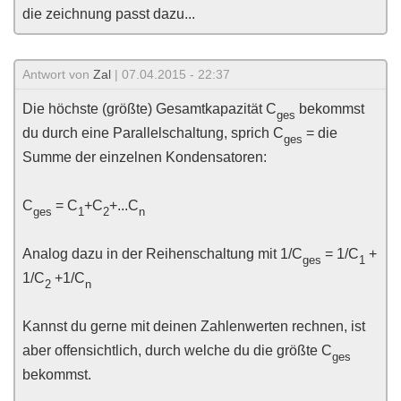
die zeichnung passt dazu...
Antwort von
Zal
| 07.04.2015 - 22:37
Die höchste (größte) Gesamtkapazität C
bekommst
ges
du durch eine Parallelschaltung, sprich C
= die
ges
Summe der einzelnen Kondensatoren:
C
= C
+C
+...C
ges
1
2
n
Analog dazu in der Reihenschaltung mit 1/C
= 1/C
+
ges
1
1/C
+1/C
2
n
Kannst du gerne mit deinen Zahlenwerten rechnen, ist
aber offensichtlich, durch welche du die größte C
ges
bekommst.