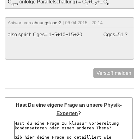
C
(infolge Parallelschaltung) = C
+C
+...C
ges
1
2
n
Antwort von
ahnungsloser2
| 09.04.2015 - 20:14
also sprich Cges= 1+5+10+15+20 Cges=51 ?
Verstoß melden
Hast Du eine eigene Frage an unsere
Physik-
Experten
?