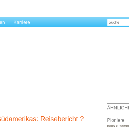
len
Karriere
ÄHNLICH
üdamerikas: Reisebericht ?
Pioniere
hallo zusamme