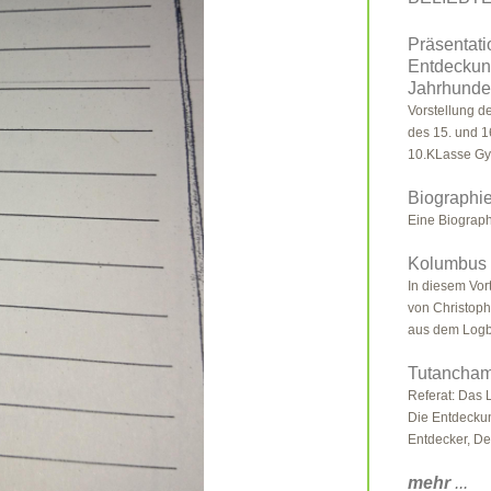
Präsentat
Entdeckun
Jahrhunde
Vorstellung d
des 15. und 1
10.KLasse Gy
Biographi
Eine Biograph
Kolumbus 
In diesem Vor
von Christoph
aus dem Logbu
Tutancham
Referat: Das 
Die Entdeckun
Entdecker, Der
mehr
...