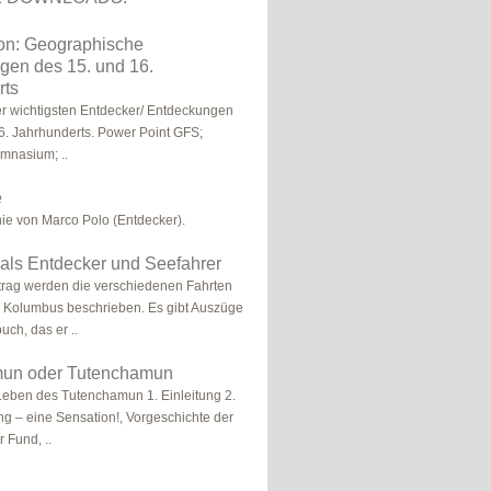
ion: Geographische
gen des 15. und 16.
rts
er wichtigsten Entdecker/ Entdeckungen
6. Jahrhunderts. Power Point GFS;
mnasium; ..
e
ie von Marco Polo (Entdecker).
als Entdecker und Seefahrer
trag werden die verschiedenen Fahrten
 Kolumbus beschrieben. Es gibt Auszüge
ch, das er ..
un oder Tutenchamun
Leben des Tutenchamun 1. Einleitung 2.
g – eine Sensation!, Vorgeschichte der
 Fund, ..