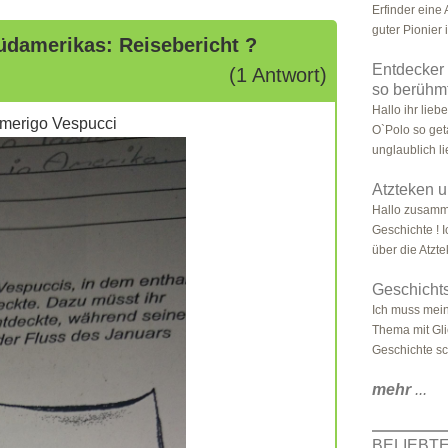
Erfinder eine 
guter Pionier i
üdamerikas: Reisebericht ?
Entdecker 
(1 Antwort)
so berühm
Hallo ihr lie
rigo Vespucci
O`Polo so get
unglaublich li
Atzteken 
Hallo zusamme
Geschichte ! I
über die Atzte
Geschichts
Ich muss mei
Thema mit Gli
Geschichte sc
mehr
...
BELIEBT