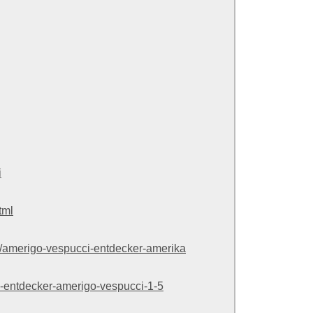
i
tml
2/amerigo-vespucci-entdecker-amerika
e-entdecker-amerigo-vespucci-1-5