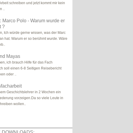
Arbeit schreiben und jetzt kommt mir kein
n ..
: Marco Polo - Warum wurde er
t ?
ben, Ich würde gerne wissen, was der Marc
an hat. Warum er so berühmt wurde. Wäre
eb..
und Mayas
n, ich brauch Hilfe für das Fach
ch soll einen 6-8 Seitigen Reisebericht
ken oder ..
facharbeit
nem Geschichtslehrer in 2 Wochen ein
ederung vorzeigen.Da so viele Leute in
hreiben wollen..
E DOWNLOADS: