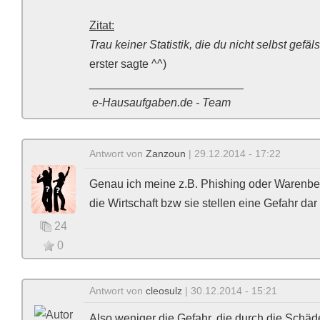
Zitat:
Trau keiner Statistik, die du nicht selbst gefäls
erster sagte ^^)
________________________
e-Hausaufgaben.de - Team
Antwort von
Zanzoun
| 29.12.2014 - 17:22
Genau ich meine z.B. Phishing oder Warenbet
die Wirtschaft bzw sie stellen eine Gefahr dar
24
0
Antwort von
cleosulz
| 30.12.2014 - 15:21
Also weniger die Gefahr, die durch die Schäd