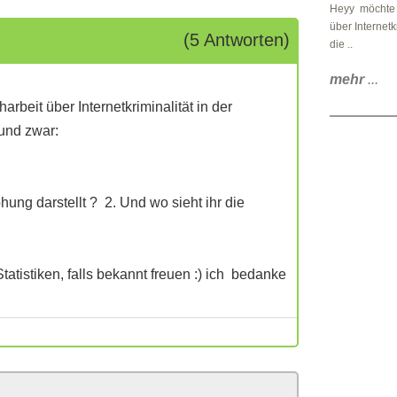
Heyy möchte d
über Internetk
(5 Antworten)
die ..
mehr
...
beit über Internetkriminalität in der
und zwar:
ohung darstellt ? 2. Und wo sieht ihr die
atistiken, falls bekannt freuen :) ich bedanke