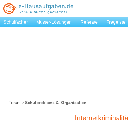
Schulfächer
Muster-Lösungen
Referate
Frage stel
Forum
>
Schulprobleme & -Organisation
Internetkriminali