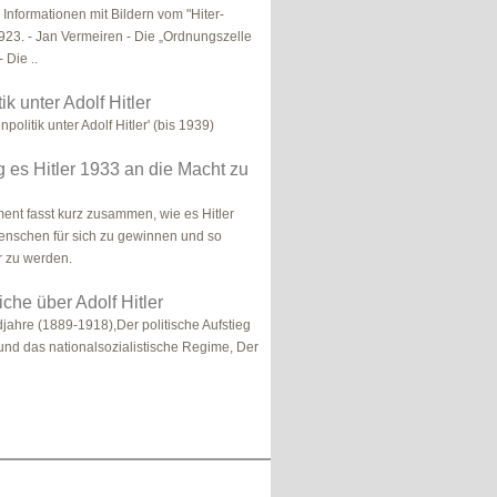
 Informationen mit Bildern vom "Hiter-
923. - Jan Vermeiren - Die „Ordnungszelle
 Die ..
k unter Adolf Hitler
npolitik unter Adolf Hitler' (bis 1939)
 es Hitler 1933 an die Macht zu
nt fasst kurz zusammen, wie es Hitler
enschen für sich zu gewinnen und so
r zu werden.
iche über Adolf Hitler
djahre (1889-1918),Der politische Aufstieg
r und das nationalsozialistische Regime, Der