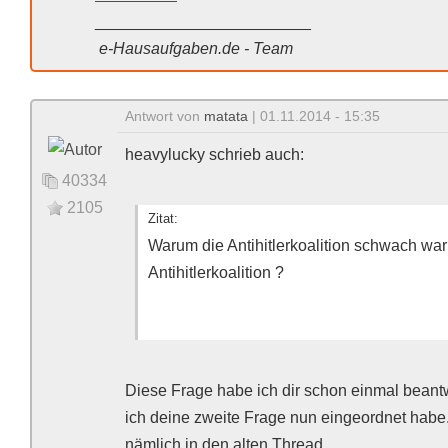
________________________
e-Hausaufgaben.de - Team
Antwort von
matata
| 01.11.2014 - 15:35
heavylucky schrieb auch:
40334
2105
Zitat:
Warum die Antihitlerkoalition schwach wa
Antihitlerkoalition ?
Diese Frage habe ich dir schon einmal beant
ich deine zweite Frage nun eingeordnet hab
nämlich in den alten Thread....