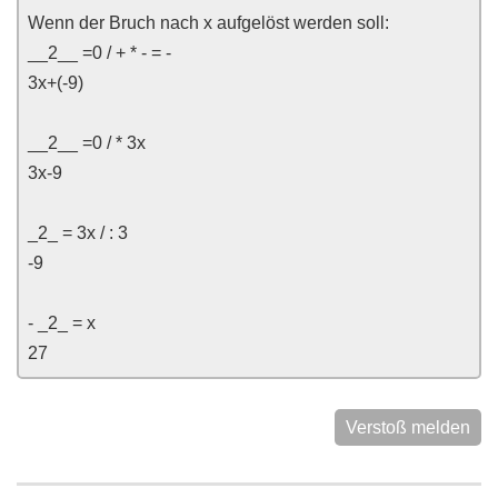
Wenn der Bruch nach x aufgelöst werden soll:
__2__ =0 / + * - = -
3x+(-9)
__2__ =0 / * 3x
3x-9
_2_ = 3x / : 3
-9
- _2_ = x
27
Verstoß melden