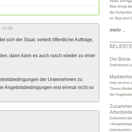
Was bring
Was bringt di
die Konjunktu
im Stop-and-G
- 18:08
mehr
...
t sich der Staat, verteilt öffentliche Aufträge,
BELIEBT
lden, dann kann es auch rasch wieder zu einer
Die Börse
Definitionen 
Marktwirt
ngebotsbedingungen der Unternehmen zu
Dies ist eine
a die Angebotsbedingungen erst einmal nicht so
Thema Marktwi
der Angebotsse
Zusammenf
Arbeitsleb
Dokument übe
+Auswirkunge
Arbeitszeiten (