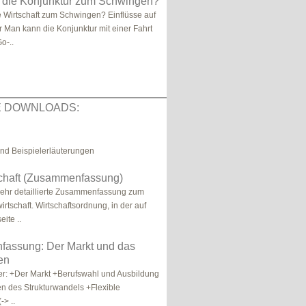
t die Konjunktur zum Schwingen?
e Wirtschaft zum Schwingen? Einflüsse auf
r Man kann die Konjunktur mit einer Fahrt
o-..
E DOWNLOADS:
und Beispielerläuterungen
schaft (Zusammenfassung)
 sehr detaillierte Zusammenfassung zum
rtschaft. Wirtschaftsordnung, in der auf
ite ..
assung: Der Markt und das
en
r: +Der Markt +Berufswahl und Ausbildung
n des Strukturwandels +Flexible
-> ..