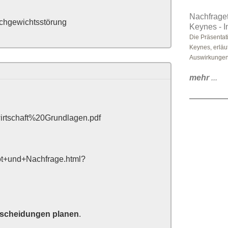
Nachfrage
ichgewichtsstörung
Keynes - I
Die Präsentat
Keynes, erläut
Auswirkungen 
mehr
...
irtschaft%20Grundlagen.pdf
bot+und+Nachfrage.html?
scheidungen planen
.