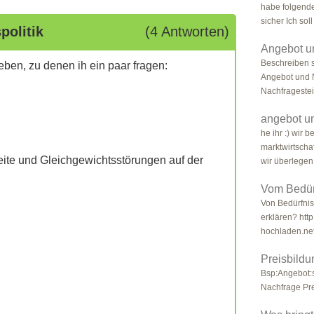
habe folgende
sicher Ich soll 
politik
(4 Antworten)
Angebot u
Beschreiben 
eben, zu denen ih ein paar fragen:
Angebot und N
Nachfragestei
angebot un
he ihr :) wir 
marktwirtschaf
ite und Gleichgewichtsstörungen auf der
wir überlegen
Vom Bedür
Von Bedürfni
erklären? http
hochladen.net
Preisbild
Bsp:Angebot:s
Nachfrage Preis .