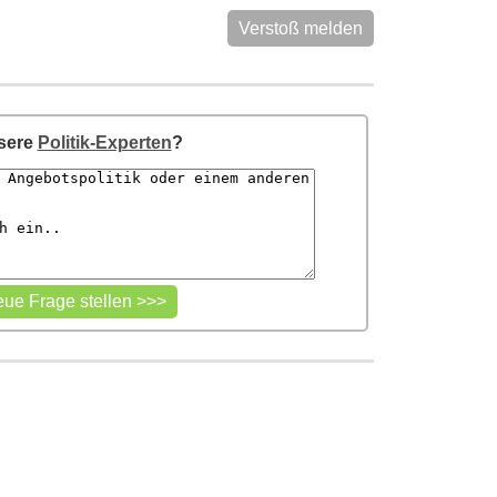
Verstoß melden
nsere
Politik-Experten
?