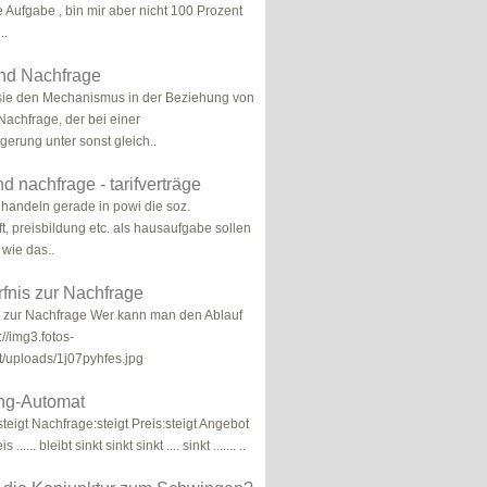
 Aufgabe , bin mir aber nicht 100 Prozent
..
nd Nachfrage
sie den Mechanismus in der Beziehung von
achfrage, der bei einer
gerung unter sonst gleich..
d nachfrage - tarifverträge
behandeln gerade in powi die soz.
t, preisbildung etc. als hausaufgabe sollen
 wie das..
fnis zur Nachfrage
s zur Nachfrage Wer kann man den Ablauf
://img3.fotos-
/uploads/1j07pyhfes.jpg
ung-Automat
teigt Nachfrage:steigt Preis:steigt Angebot
..... bleibt sinkt sinkt sinkt .... sinkt ....... ..