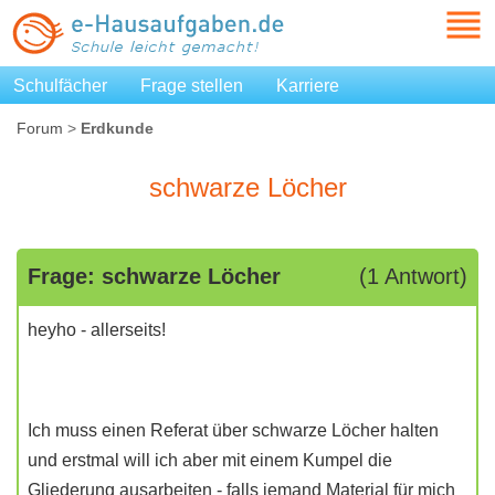
Schulfächer
Frage stellen
Karriere
Forum
>
Erdkunde
schwarze Löcher
Frage: schwarze Löcher
(1 Antwort)
heyho - allerseits!
Ich muss einen Referat über schwarze Löcher halten
und erstmal will ich aber mit einem Kumpel die
Gliederung ausarbeiten - falls jemand Material für mich