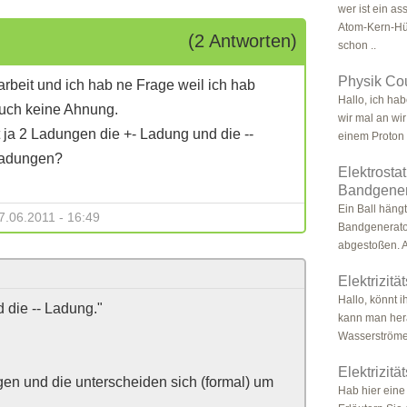
wer ist ein as
Atom-Kern-Hül
(2 Antworten)
schon ..
Physik Co
rbeit und ich hab ne Frage weil ich hab
Hallo, ich ha
auch keine Ahnung.
wir mal an wi
bt ja 2 Ladungen die +- Ladung und die --
einem Proton 
Ladungen?
Elektrostat
Bandgener
Ein Ball hän
7.06.2011 - 16:49
Bandgenerator
abgestoßen. 
Elektrizitä
Hallo, könnt i
 die -- Ladung."
kann man her
Wasserströmen 
Elektrizitä
gen und die unterscheiden sich (formal) um
Hab hier eine