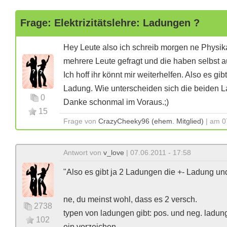
Frage: Elektrizitätslehre: Ladungen ?
Hey Leute also ich schreib morgen ne Physika
mehrere Leute gefragt und die haben selbst 
Ich hoff ihr könnt mir weiterhelfen. Also es gi
Ladung. Wie unterscheiden sich die beiden 
0
Danke schonmal im Voraus.;)
15
Frage von
CrazyCheeky96 (ehem. Mitglied)
| am 0
Antwort von
v_love
| 07.06.2011 - 17:58
"Also es gibt ja 2 Ladungen die +- Ladung und
ne, du meinst wohl, dass es 2 versch.
2738
typen von ladungen gibt: pos. und neg. ladun
102
ein vorzeichen.