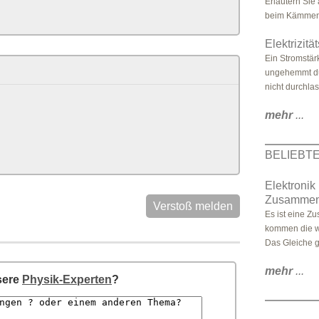
Erläutern Si
beim Kämmen 
Elektrizitä
Ein Stromstär
ungehemmt dur
nicht durchla
mehr
...
BELIEBT
Elektronik
Zusammenfa
Verstoß melden
Es ist eine Z
kommen die wi
Das Gleiche gil
mehr
...
sere
Physik-Experten
?