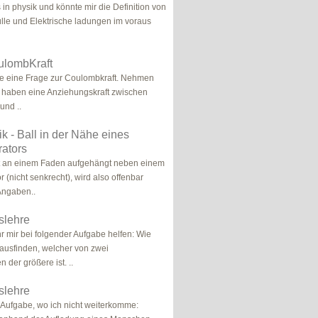
s in physik und könnte mir die Definition von
le und Elektrische ladungen im voraus
ulombKraft
be eine Frage zur Coulombkraft. Nehmen
r haben eine Anziehungskraft zwischen
und ..
ik - Ball in der Nähe eines
ators
gt an einem Faden aufgehängt neben einem
 (nicht senkrecht), wird also offenbar
Angaben..
tslehre
hr mir bei folgender Aufgabe helfen: Wie
ausfinden, welcher von zwei
der größere ist. ..
tslehre
 Aufgabe, wo ich nicht weiterkomme: