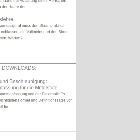
e anhand der Aufladung eines Menschen
der Haare den ..
tslehre
kemessgerät muss den Strom praktisch
chlassen; ein Voltmeter darf den Strom
ssen. Warum? ..
E DOWNLOADS:
 und Beschleunigung:
ssung für die Mittelstufe
usammenfassung von der Elektronik. Es
chtigsten Formel und Definitionssätze vor.
t für ..