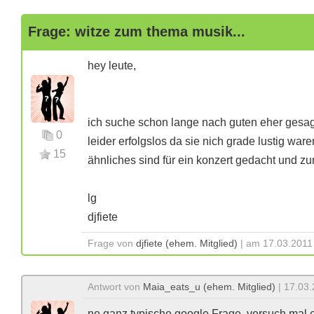
Frage: witze zum thema musik...
hey leute,
ich suche schon lange nach guten eher gesagt 
0
leider erfolgslos da sie nich grade lustig ware
15
ähnliches sind für ein konzert gedacht und zu
lg
djfiete
Frage von
djfiete (ehem. Mitglied)
| am 17.03.2011 
Antwort von
Maia_eats_u (ehem. Mitglied)
| 17.03.
ne ganz typische google Frage. versuch mal e