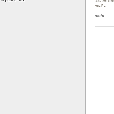
(also auf Engl
kurz:P ..
mehr
...