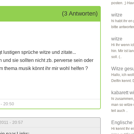
posten. ;) Hav
(3 Antworten)
witze
hi habt ihr en
bitte antwor
witze
Hi Ihr wenn ic
hin. Mir ist l
lustigen sprüche witze und zitate...
soll. (..
n und sie sollten nicht zb. perverse sein oder
m thema musik könnt ihr mir wohl helfen ?
Witze ges
Hallo, ich wo
Delfin kennt.
kabarett w
hi zusammen, 
- 20:50
man so witze 
teil auch ..
2011 - 20:57
Englische
Hi kennt Ihr e
in paar Links: