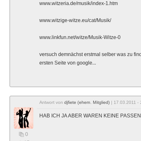
www.witzeria.de/musik/index-1.htm
www.witzige-witze.eu/cat/Musik/
www.linkfun.net/witze/Musik-Witze-0
versuch demnächst erstmal selber was zu finde
ersten Seite von google...
Antwort von
djfiete (ehem. Mitglied)
| 17.03.2011 - 
HAB ICH JA ABER WAREN KEINE PASSEND
0