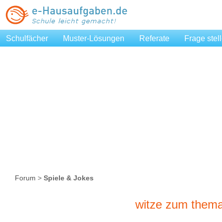
Schulfächer
Muster-Lösungen
Referate
Frage stel
Forum
>
Spiele & Jokes
witze zum thema