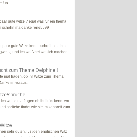
e fun
 paar gute witze ? egal was für ein thema.
ten schohn ma danke rene5599
h paar gute Witze kennt, schreibt die bitte
angweilig und ich weiß net was ich machen
ucht zum Thema Delphine !
llte mal fragen, ob ihr Witze zum Thema
 Danke im voraus.
itze/sprüche
ich wollte ma fragen ob ihr links kennt wo
und sprüche findet wie sie im kabarett zum
 Witze
inen sehr guten, lustigen englischen Witz