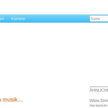
len
Karriere
ÄHNLICH
 musik...
Witze,Sin
Hier könnt ih