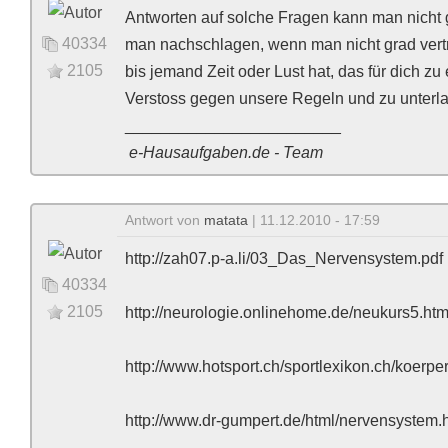
Antworten auf solche Fragen kann man nicht
40334
man nachschlagen, wenn man nicht grad vertra
2105
bis jemand Zeit oder Lust hat, das für dich z
Verstoss gegen unsere Regeln und zu unterl
________________________
e-Hausaufgaben.de - Team
Antwort von
matata
| 11.12.2010 - 17:59
http://zah07.p-a.li/03_Das_Nervensystem.pdf
40334
2105
http://neurologie.onlinehome.de/neukurs5.ht
http://www.hotsport.ch/sportlexikon.ch/koerp
http://www.dr-gumpert.de/html/nervensystem.