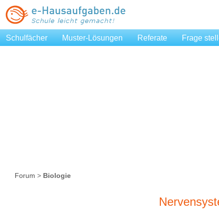
Schulfächer
Muster-Lösungen
Referate
Frage stel
Forum
>
Biologie
Nervensys