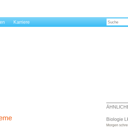
len
Karriere
ÄHNLICH
teme
Biologie L
Morgen schrei