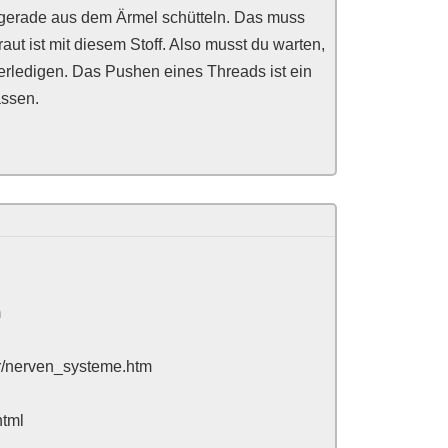
 gerade aus dem Ärmel schütteln. Das muss
ut ist mit diesem Stoff. Also musst du warten,
u erledigen. Das Pushen eines Threads ist ein
assen.
m
er/nerven_systeme.htm
html