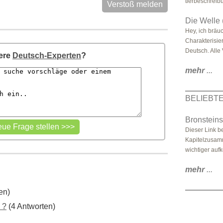
tierbeschreibu
Verstoß melden
Die Welle 
Hey, ich bräu
Charakterisie
Deutsch. Alle 
sere
Deutsch-Experten
?
mehr
...
BELIEBT
Bronsteins
Dieser Link be
Kapitelzusam
wichtiger auf
mehr
...
en)
 ?
(4 Antworten)