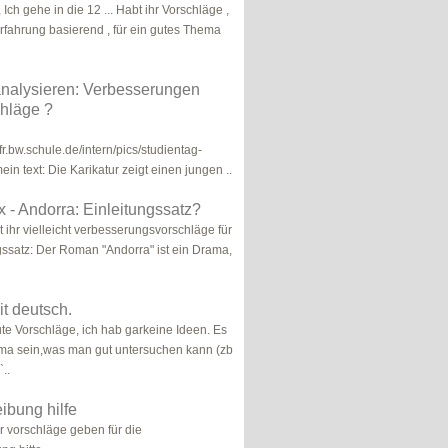
Ich gehe in die 12 ... Habt ihr Vorschläge ,
Erfahrung basierend , für ein gutes Thema
analysieren: Verbesserungen
hläge ?
.fr.bw.schule.de/intern/pics/studientag-
mein text: Die Karikatur zeigt einen jungen ..
x - Andorra: Einleitungssatz?
 ihr vielleicht verbesserungsvorschläge für
gssatz: Der Roman "Andorra" ist ein Drama,
it deutsch.
te Vorschläge, ich hab garkeine Ideen. Es
ema sein,was man gut untersuchen kann (zb
`..
eibung hilfe
r vorschläge geben für die