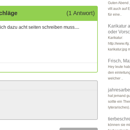
Guten Abend , 
vllt auch auf 
schläge
(1 Antwort)
für eine..
Karikatur 
ich dazu acht seiten schreiben muss....
oder Vorsc
Karikatur:
http://www.rfg
karikatur.jpg 
Frisch, Ma
Hey leute habt
den einleitun
welcher ..
jahresarbe
hat jemand gu
sollte ein Th
lyterarisches).
tierbeschr
können sie mi