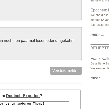
im" usw. anwe
Epochen: L
Welche dieser
merken (2 vo
Expressionis
mehr
...
nn noch nen paarmal lesen oder umgekehrt,
BELIEBT
Franz Kaf
Detaillierte 
Werken und P
Verstoß melden
mehr
...
sere
Deutsch-Experten
?