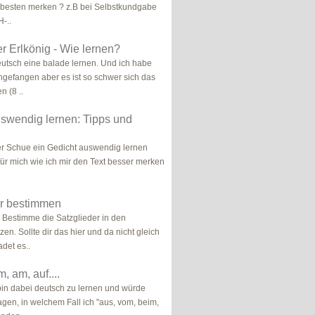
 besten merken ? z.B bei Selbstkundgabe
H-..
r Erlkönig - Wie lernen?
eutsch eine balade lernen. Und ich habe
gefangen aber es ist so schwer sich das
n (8 ..
swendig lernen: Tipps und
er Schue ein Gedicht auswendig lernen
 für mich wie ich mir den Text besser merken
er bestimmen
 Bestimme die Satzglieder in den
en. Sollte dir das hier und da nicht gleich
det es..
m, am, auf....
 bin dabei deutsch zu lernen und würde
agen, in welchem Fall ich "aus, vom, beim,