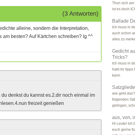
Thun sich am
ist es doch IC
(3 Antworten)
Ballade De
Ich muss in d
dichte alleine, sondern die Interpretation,
auch schon an
s am besten? Auf Kärtchen schreiben? lg ^^
alles zu merke
Gedicht au
Tricks?
Ich muss in d
habt ihr tipps
kann
Satzglied
wie geht das?
du denkst du kannst es.2.dir noch einmal im
folgenden Sätz
hlesen.4.nun freizeit genießen
gelingen, scha
aus, von, i
Hi Leute! Ich
euch gerne fr