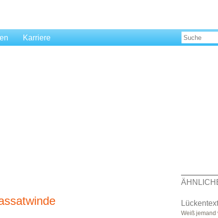
len
Karriere
ÄHNLICH
Passatwinde
Lückentext
Weiß jemand 