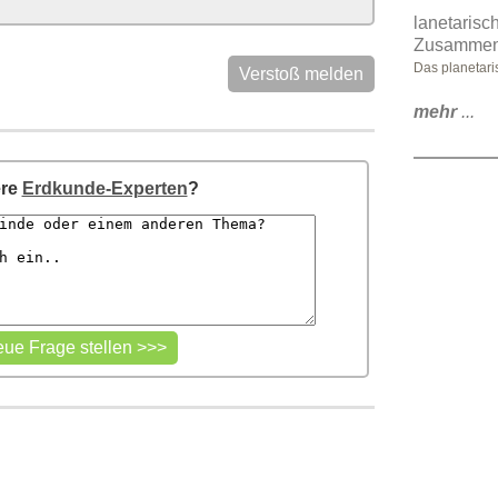
lanetarisc
Zusammen
Das planetar
Verstoß melden
mehr
...
ere
Erdkunde-Experten
?