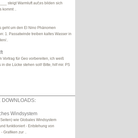
_ steigt Warmluft auf;es bilden sich
s kommt ..
Es geht um den El Nino Phänomen
on: 1. Passatwinde treiben kaltes Wasser in
en/..
ft
n Vortrag für Geo vorbereiten, ich weiß
in die Lücke stehen soll! Bitte, hilf mir. PS
E DOWNLOADS:
sches Windsystem
3 Seiten) wie Globales Windsystem
und funktioniert - Entstehung von
 Grafiken zur ..