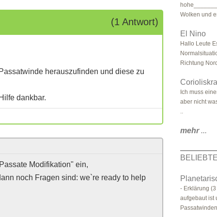
hohe_________
Wolken und e
(1 Antwort)
El Nino
Hallo Leute 
Normalsituati
Richtung Nord
r Passatwinde herauszufinden und diese zu
Corioliskra
Ich muss eine
ilfe dankbar.
aber nicht was 
..
mehr
...
BELIEBT
Passate Modifikation" ein,
dann noch Fragen sind: we`re ready to help
Planetari
- Erklärung (
aufgebaut ist 
Passatwinden -