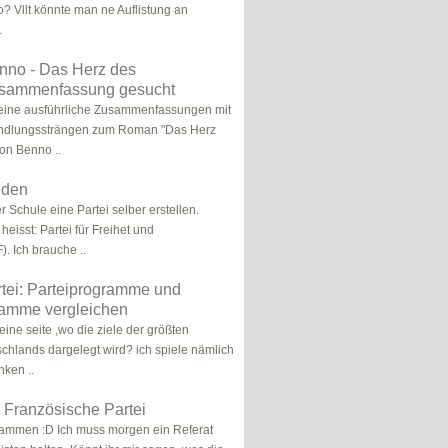
o? Vllt könnte man ne Auflistung an
.
nno - Das Herz des
usammenfassung gesucht
 eine ausführliche Zusammenfassungen mit
ndlungssträngen zum Roman "Das Herz
von Benno ..
inden
r Schule eine Partei selber erstellen.
heisst: Partei für Freihet und
). Ich brauche ..
tei: Parteiprogramme und
amme vergleichen
 eine seite ,wo die ziele der größten
schlands dargelegt wird? ich spiele nämlich
ken ..
: Französische Partei
sammen :D Ich muss morgen ein Referat