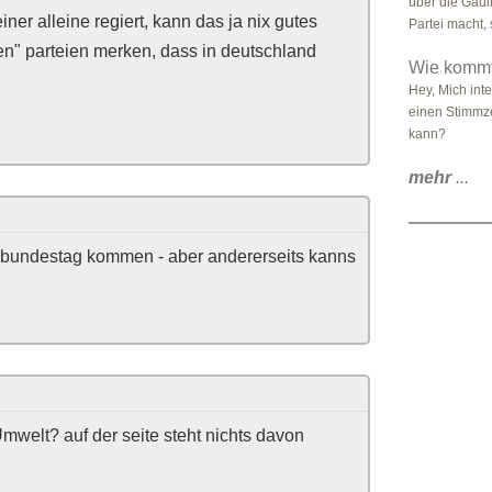
über die Gaull
iner alleine regiert, kann das ja nix gutes
Partei macht, s
en" parteien merken, dass in deutschland
Wie kommt 
Hey, Mich inte
einen Stimmze
kann?
mehr
...
n bundestag kommen - aber andererseits kanns
mwelt? auf der seite steht nichts davon