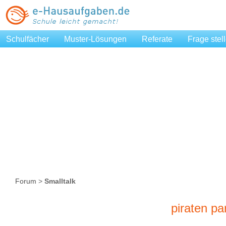
Schulfächer
Muster-Lösungen
Referate
Frage stel
Forum
>
Smalltalk
piraten par