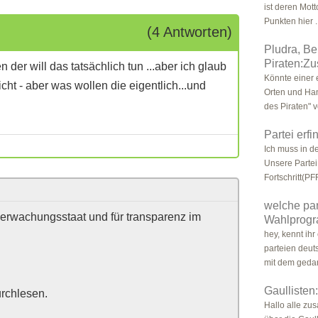
ist deren Mott
Punkten hier .
(4 Antworten)
Pludra, Be
Piraten:Z
 der will das tatsächlich tun ...aber ich glaub
Könnte einer
icht - aber was wollen die eigentlich...und
Orten und Ha
des Piraten" 
Partei erf
Ich muss in de
Unsere Partei 
Fortschritt(PFF
welche par
berwachungsstaat und für transparenz im
Wahlprogr
hey, kennt ihr
parteien deut
mit dem gedan
Gaullisten
urchlesen.
Hallo alle zu