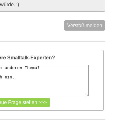
ürde. :)
Verstoß melden
ere
Smalltalk-Experten
?