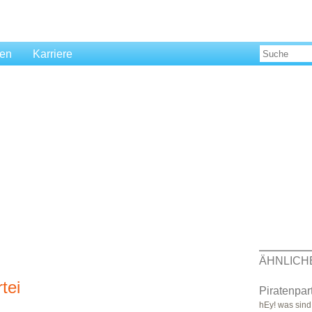
len
Karriere
ÄHNLICH
tei
Piratenpart
hEy! was sind