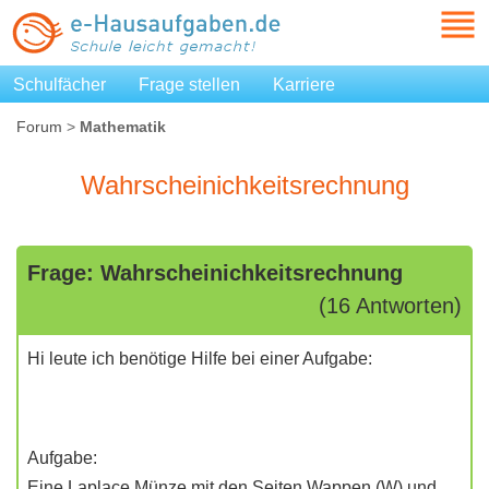
Schulfächer
Frage stellen
Karriere
Forum
>
Mathematik
Wahrscheinichkeitsrechnung
Frage: Wahrscheinichkeitsrechnung
(16 Antworten)
Hi leute ich benötige Hilfe bei einer Aufgabe:
Aufgabe:
Eine Laplace Münze mit den Seiten Wappen (W) und