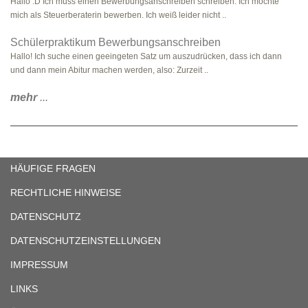
Hallo :D Ich muss einen Bewerbungsanschreiben schreiben. Ich möchte
mich als Steuerberaterin bewerben. Ich weiß leider nicht ..
Schülerpraktikum Bewerbungsanschreiben
Hallo! Ich suche einen geeingeten Satz um auszudrücken, dass ich dann
und dann mein Abitur machen werden, also: Zurzeit ..
mehr
...
HÄUFIGE FRAGEN
RECHTLICHE HINWEISE
DATENSCHUTZ
DATENSCHUTZEINSTELLUNGEN
IMPRESSUM
LINKS