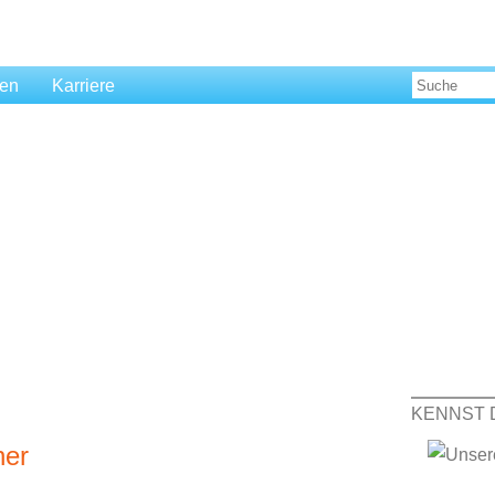
len
Karriere
KENNST 
ner