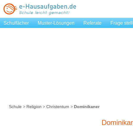
Schulfächer
Muster-Lösungen
Referate
Frage stel
Schule
>
Religion
>
Christentum
>
Dominikaner
Dominika