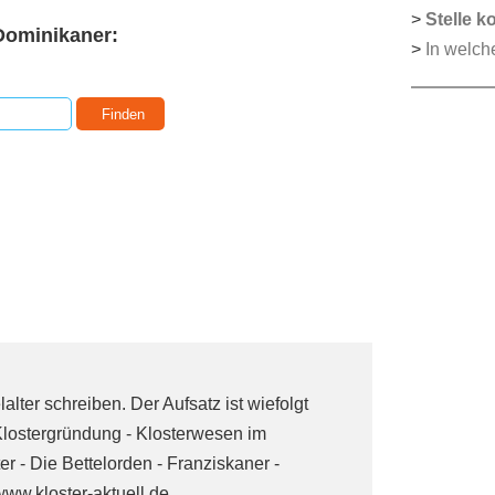
>
Stelle k
ominikaner:
>
In welch
:
alter schreiben. Der Aufsatz ist wiefolgt
Klostergründung - Klosterwesen im
r - Die Bettelorden - Franziskaner -
www.kloster-aktuell.de