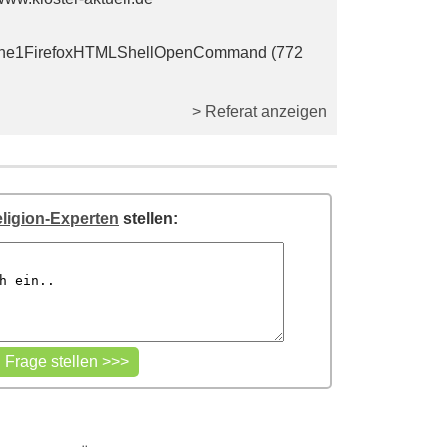
kirche1FirefoxHTMLShellOpenCommand (772
> Referat anzeigen
ligion-Experten
stellen: