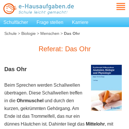
Schulfächer
Frage stellen
Karriere
Schule
>
Biologie
>
Menschen
>
Das Ohr
Referat: Das Ohr
Das
Ohr
Beim Sprechen werden Schallwellen
übertragen. Diese Schallwellen treffen
in die
Ohrmuschel
und durch den
kurzen, gekrümmten Gehörgang. Am
Ende ist das Trommelfell, das nur ein
dünnes Häutchen ist. Dahinter liegt das
Mittelohr
, mit