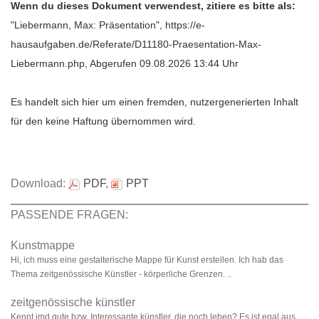
Wenn du dieses Dokument verwendest, zitiere es bitte als:
"Liebermann, Max: Präsentation", https://e-
hausaufgaben.de/Referate/D11180-Praesentation-Max-
Liebermann.php, Abgerufen 09.08.2026 13:44 Uhr
Es handelt sich hier um einen fremden, nutzergenerierten Inhalt
für den keine Haftung übernommen wird.
Download:
PDF
,
PPT
PASSENDE FRAGEN:
Kunstmappe
Hi, ich muss eine gestalterische Mappe für Kunst erstellen. Ich hab das
Thema zeitgenössische Künstler - körperliche Grenzen. ..
zeitgenössische künstler
Kennt jmd gute bzw. Interessante künstler, die noch leben? Es ist egal aus