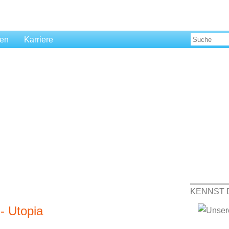
len
Karriere
KENNST 
- Utopia