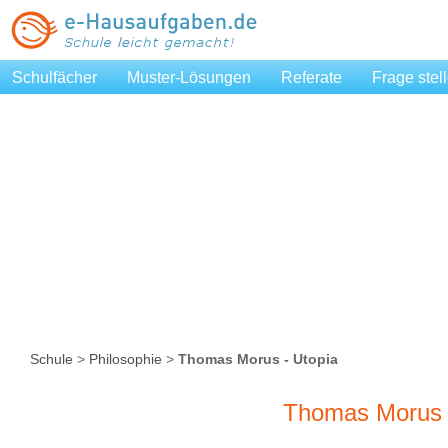
Schulfächer
Muster-Lösungen
Referate
Frage stel
Schule
>
Philosophie
>
Thomas Morus - Utopia
Thomas Morus 