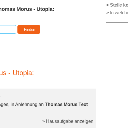
>
Stelle k
omas Morus - Utopia:
>
In welch
 - Utopia:
a
ages, in Anlehnung an
Thomas Morus Text
> Hausaufgabe anzeigen