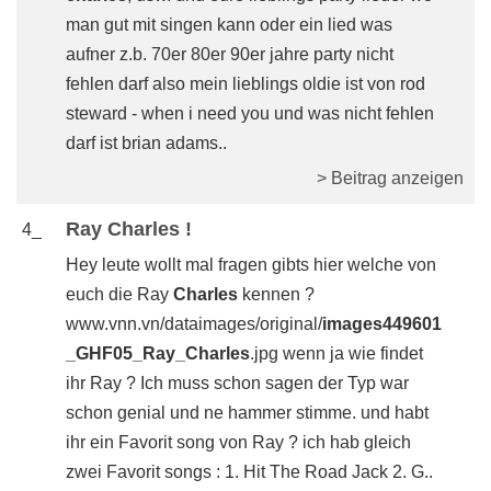
man gut mit singen kann oder ein lied was
aufner z.b. 70er 80er 90er jahre party nicht
fehlen darf also mein lieblings oldie ist von rod
steward - when i need you und was nicht fehlen
darf ist brian adams..
> Beitrag anzeigen
Ray Charles !
4_
Hey leute wollt mal fragen gibts hier welche von
euch die Ray
Charles
kennen ?
www.vnn.vn/dataimages/original/
images449601
_GHF05_Ray_Charles
.jpg wenn ja wie findet
ihr Ray ? Ich muss schon sagen der Typ war
schon genial und ne hammer stimme. und habt
ihr ein Favorit song von Ray ? ich hab gleich
zwei Favorit songs : 1. Hit The Road Jack 2. G..