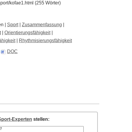
sport/kofae1.html (255 Wörter)
en |
Sport
|
Zusammenfassung
|
t
|
Orientierungsfähigkeit
|
higkeit
|
Rhythmisierungsfähigkeit
,
DOC
Sport-Experten
stellen: