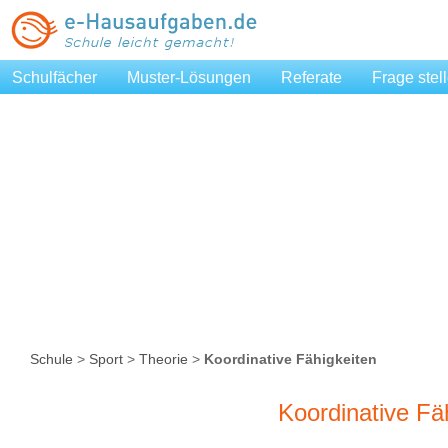
Schulfächer
Muster-Lösungen
Referate
Frage stel
Schule
>
Sport
>
Theorie
>
Koordinative Fähigkeiten
Koordinative Fä