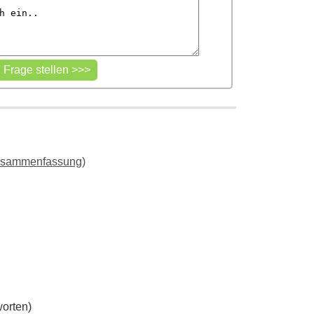
usammenfassung)
orten)