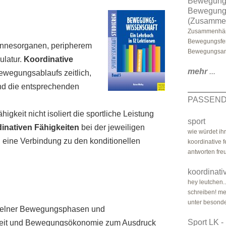
Bewegung
Bewegungs
(Zusamme
Zusammenhäng
Bewegungsfer
innesorganen, peripherem
Bewegungsanti
ulatur.
Koordinative
mehr
...
ewegungsablaufs zeitlich,
nd die entsprechenden
PASSEND
higkeit nicht isoliert die sportliche Leistung
sport
inativen Fähigkeiten
bei der jeweiligen
wie würdet ihr
 eine Verbindung zu den konditionellen
koordinative 
antworten fre
koordinati
hey leutchen.
schreiben! me
unter besonder
nzelner Bewegungsphasen und
Sport LK -
keit und Bewegungsökonomie zum Ausdruck