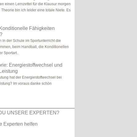
ben einen Lernzettel für die Klausur morgen
heorie bin ich leider eine totale Niete. Es
Konditionelle Fähigkeiten
 ?
 in der Schule im Sportunterricht die
mmen, beim Handball, die Konditionellen
r Sportart..
rie: Energiestoffwechsel und
 Leistung
ung hat der Energiestoffwechsel bei
eistung? Im voraus danke schön
DU UNSERE EXPERTEN?