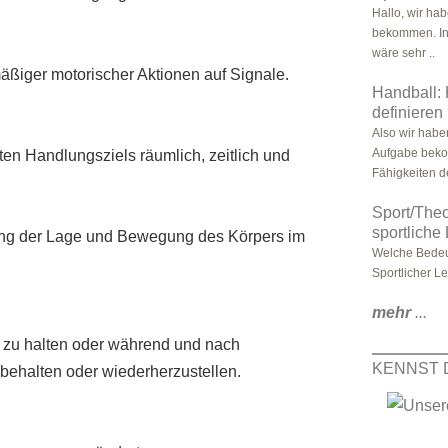
Hallo, wir ha
bekommen. In T
wäre sehr ..
äßiger motorischer Aktionen auf Signale.
Handball: 
definieren
Also wir haben
Aufgabe beko
en Handlungsziels räumlich, zeitlich und
Fähigkeiten de
Sport/Theo
sportliche
ung der Lage und Bewegung des Körpers im
Welche Bedeut
Sportlicher L
mehr
...
 zu halten oder während und nach
KENNST 
ehalten oder wiederherzustellen.