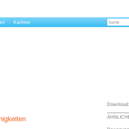
len
Karriere
Download
ÄHNLICH
higkeiten