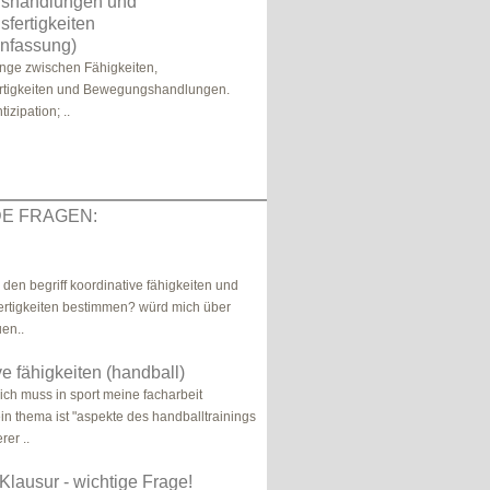
shandlungen und
fertigkeiten
nfassung)
e zwischen Fähigkeiten,
tigkeiten und Bewegungshandlungen.
zipation; ..
E FRAGEN:
 den begriff koordinative fähigkeiten und
fertigkeiten bestimmen? würd mich über
uen..
ve fähigkeiten (handball)
.ich muss in sport meine facharbeit
in thema ist "aspekte des handballtrainings
er ..
 Klausur - wichtige Frage!