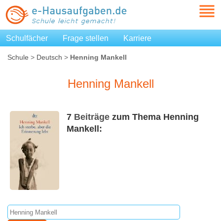
Schulfächer
Frage stellen
Karriere
Schule
>
Deutsch
>
Henning Mankell
Henning Mankell
7
Beiträge
zum Thema Henning
Mankell: