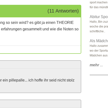
sport machen
für das mündli
(11 Antworten)
Abitur Spo
Hallo, Bin zuz
ng so sein wird? es gibt ja einen THEORIE
woche die pra
 erfahrungen gesammelt und wie die Noten so
schriftliche..
Als Mädch
Hallo zusamme
wo der Sportun
Mädchen aus 
mehr
...
in pillepalle... ich hoffe ihr seid nicht stolz