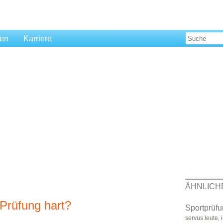
len
Karriere
ÄHNLICH
Prüfung hart?
Sportprüfu
servus leute,