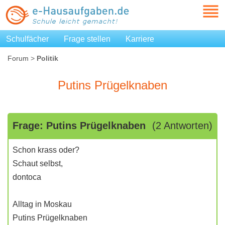
Schulfächer
Frage stellen
Karriere
Forum
>
Politik
Putins Prügelknaben
Frage: Putins Prügelknaben
(2 Antworten)
Schon krass oder?
Schaut selbst,
dontoca
Alltag in Moskau
Putins Prügelknaben