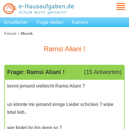
Schulfächer
Frage stellen
Karriere
Forum
>
Musik
Ramsi Aliani !
Frage: Ramsi Aliani !
(15 Antworten)
kennt jemand vielleicht Ramsi Aliani ?
un könnte mir jemand einige Lieder schicken ? wäre
total lieb..
wie findet ihr ihn denn so ?