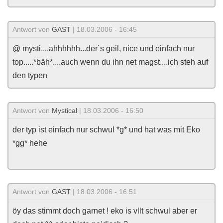
Antwort von
GAST
| 18.03.2006 - 16:45
@ mysti....ahhhhhh...der´s geil, nice und einfach nur
top.....*bäh*....auch wenn du ihn net magst....ich steh auf
den typen
Antwort von
Mystical
| 18.03.2006 - 16:50
der typ ist einfach nur schwul *g* und hat was mit Eko
*gg* hehe
Antwort von
GAST
| 18.03.2006 - 16:51
öy das stimmt doch garnet ! eko is vllt schwul aber er