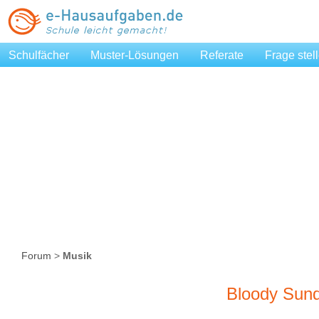
Schulfächer
Muster-Lösungen
Referate
Frage stel
Forum
>
Musik
Bloody Sun