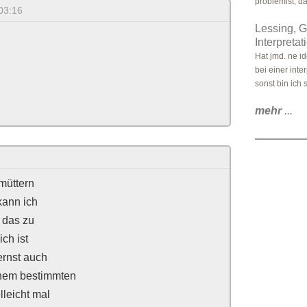
problemist, da
03:16
Lessing, G
Interpretat
Hat jmd. ne i
bei einer inte
sonst bin ich 
mehr
...
müttern
kann ich
r das zu
ich ist
ernst auch
inem bestimmten
lleicht mal