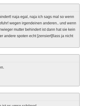
behindert! naja egal, naja ich sags mal so wenn
e abfuhr! wegen irgendeinen anderen.. und wenn
hwieger mutter behindert ist dann hat sie kein
er andere spoten echt [zensiert]!lass ja nicht
en.
 ist es umso schöner!