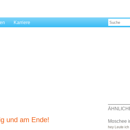
len
Karriere
ÄHNLICH
tig und am Ende!
Moschee in
hey Leute ich