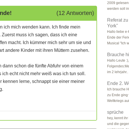
2009 gelesen,
werden soll in 
Ende!
(12 Antworten)
Referat zu
York"
en ich mich wenden kann. Ich finde mein
Hallo liebe 
. Zuerst muss ich sagen, dass ich eine
Ende der Feri
affen macht. Ich kümmer mich sehr um sie und
Musical "Ich w
hart andere Kinder mit ihren Müttern zusehen.
Brauche h
Hallo Leute :
 dann schon die fünfte Abfuhr von einem
Folgendes:Mei
im 2 lehrjahr..
ch echt nicht mehr weiß was ich tun soll.
 kennen lerne, schnappt sie einer meiner
Ende 2. We
g.
Ich brauche H
zu Ende ging
Weltkriegs au
sprüche
hey, kennt ih
und die gegen