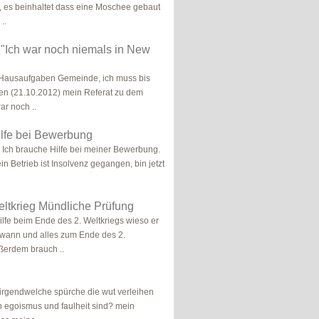
 es beinhaltet dass eine Moschee gebaut
..
 "Ich war noch niemals in New
e-Hausaufgaben Gemeinde, ich muss bis
en (21.10.2012) mein Referat zu dem
ar noch ..
ilfe bei Bewerbung
), Ich brauche Hilfe bei meiner Bewerbung.
n Betrieb ist Insolvenz gegangen, bin jetzt
ltkrieg Mündliche Prüfung
ilfe beim Ende des 2. Weltkriegs wieso er
 wann und alles zum Ende des 2.
ßerdem brauch ..
r irgendwelche spürche die wut verleihen
 egoismus und faulheit sind? mein