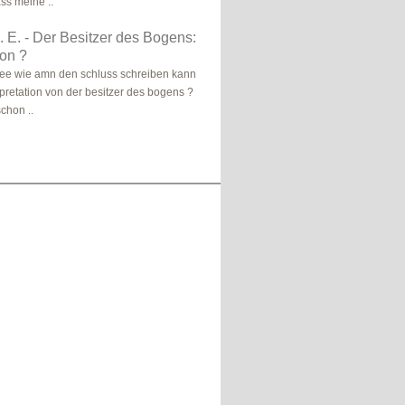
ss meine ..
. E. - Der Besitzer des Bogens:
ion ?
dee wie amn den schluss schreiben kann
rpretation von der besitzer des bogens ?
schon ..