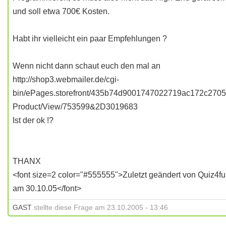
und soll etwa 700€ Kosten.
Habt ihr vielleicht ein paar Empfehlungen ?
Wenn nicht dann schaut euch den mal an
http://shop3.webmailer.de/cgi-
bin/ePages.storefront/435b74d9001747022719ac172c2705
Product/View/753599&2D3019683
Ist der ok !?
THANX
<font size=2 color="#555555">Zuletzt geändert von Quiz4f
am 30.10.05</font>
GAST
stellte diese Frage am 23.10.2005 - 13:46