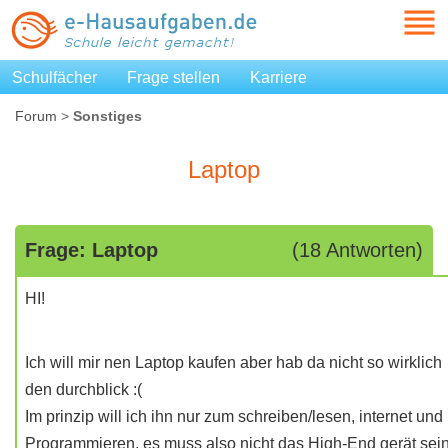
Schulfächer
Frage stellen
Karriere
Forum
>
Sonstiges
Laptop
Frage: Laptop
(18 Antworten)
HI!
Ich will mir nen Laptop kaufen aber hab da nicht so wirklich
den durchblick :(
Im prinzip will ich ihn nur zum schreiben/lesen, internet und
Programmieren, es muss also nicht das High-End gerät sei