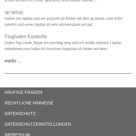
schon zu nem Pc-"Profi" gebracht, doch dieser meinte, ..
xp serial
haben ein laptop und ein pc(vorm pc finden wir den xp serial code nciht
nmehr) und unser laptop ist sehr alt=benutzen wir gar ..
Flughafen Kontrolle
Guten Tag Leute, fliege am sonntag weg und ich wollte meinem Laptop
mitnehmen,nun habe ich bisschen Angst,da ich lieder auf dem..
mehr
...
HÄUFIGE FRAGEN
RECHTLICHE HINWEISE
DATENSCHUTZ
DATENSCHUTZEINSTELLUNGEN
IMPRESSUM