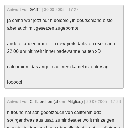
Antwort von
GAST
| 30.09.2005 - 17:27
ja china war jetzt nur n beispiel, in deutschland biste
aber auch mit gesetzen zugebombt
andere länder hmm.... in new york darfst du esel nach
22:00 uhr nit mehr inner badewanne halten xD
californien: das angeln auf nem kamel ist untersagt
loooool
Antwort von
C. Baerchen (ehem. Mitglied)
| 30.09.2005 - 17:33
n freund hat son gesetzbuch von californin oda
so(irgendwas aus usa), zumindest er wollt mir zeigen,
wie viel in dem büchlein über alk steht....nuja, auf einma