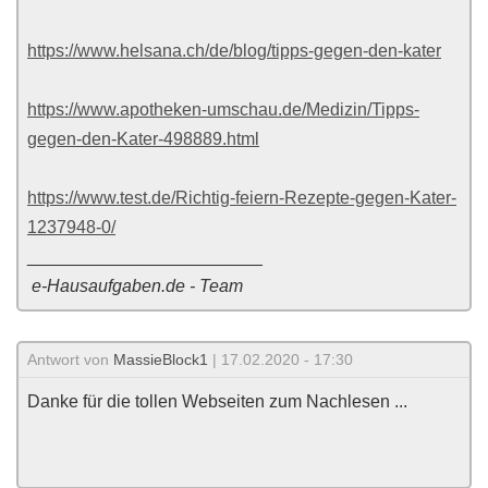
https://www.helsana.ch/de/blog/tipps-gegen-den-kater
https://www.apotheken-umschau.de/Medizin/Tipps-
gegen-den-Kater-498889.html
https://www.test.de/Richtig-feiern-Rezepte-gegen-Kater-
1237948-0/
________________________
e-Hausaufgaben.de - Team
Antwort von
MassieBlock1
| 17.02.2020 - 17:30
Danke für die tollen Webseiten zum Nachlesen ...