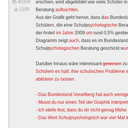
40334
erschien, wird abgebildet wie viele Schüler i
2105
Beratung
aufsuchten.
Aus der Grafik geht hervor, dass d
as
Bundesla
Schüler
n,
die eine Schulps
ychologische
Bera
der Anteil
im Jahre
2009
um
rund 0,5% gestie
Diagramm zeigt
auch
, dass es im Bundeslan
Schulp
ychologischen
Beratung geschickt w
u
Darüber hinaus wäre interessant
gewesen
zu 
Schülern es half, ihre schulischen Probleme 
abklären zu lassen.
- Das Bundesland Vorarlberg hat auch wenige
- Musst du nur einen Teil der Graphik interpre
- Ich stelle fest, dass du dir nicht genug Mühe
- Das Wort
Schulpsychologisch
war vier Mal t