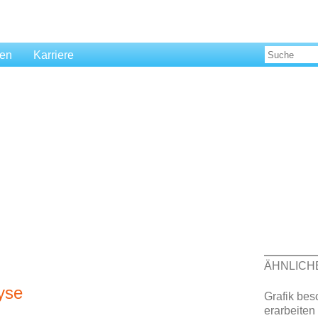
len
Karriere
ÄHNLICH
yse
Grafik be
erarbeiten