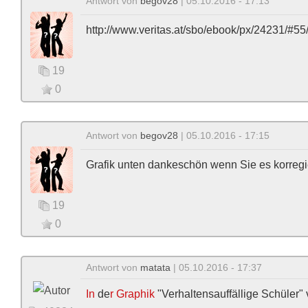
Antwort von
begov28
| 05.10.2016 - 17:13
http://www.veritas.at/sbo/ebook/px/24231/#55
19
0
Antwort von
begov28
| 05.10.2016 - 17:15
Grafik unten dankeschön wenn Sie es korreg
19
0
Antwort von
matata
| 05.10.2016 - 17:37
In
de
r Graphik
"Verhaltensauffällige Schüler" 