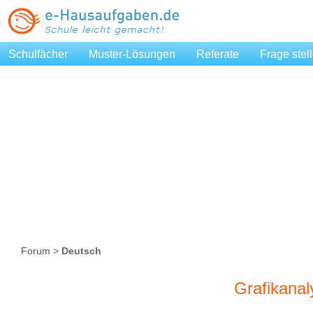
Schulfächer
Muster-Lösungen
Referate
Frage stel
Forum
>
Deutsch
Grafikanal