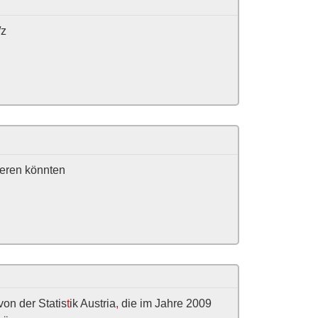
/z
ieren könnten
von der Statis
t
ik Austria
,
die im Jahre 2009