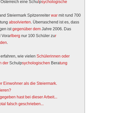
n Österreich eine Schu
l
p
sychologische
nd Steiermark Spitzenreiter
war
mit rund 700
tung
absolvierten
. Überraschend ist es, dass
gen ist
gegenüber dem
Jahre 2006. Das
d Vora
rlberg
nur 100 Schüler zu
r
rden
.
erfahren, wie vielen
Schülerinnen oder
in der
Schulp
sychologischen
Bera
tung
r Einwohner als die Steiermark.
tieren?
 gegeben hast bei dieser Arbeit...
otal falsch geschrieben...