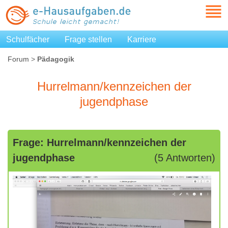
Schulfächer
Frage stellen
Karriere
Forum
>
Pädagogik
Hurrelmann/kennzeichen der
jugendphase
Frage: Hurrelmann/kennzeichen der
jugendphase
(5 Antworten)