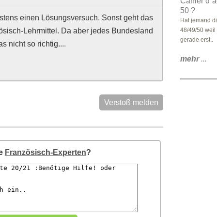
Cahier d`a
50 ?
stens einen Lösungsversuch. Sonst geht das
Hat jemand di
nzösisch-Lehrmittel. Da aber jedes Bundesland
48/49/50 weil
gerade erst..
 nicht so richtig....
mehr
...
Verstoß melden
re
Französisch-Experten
?