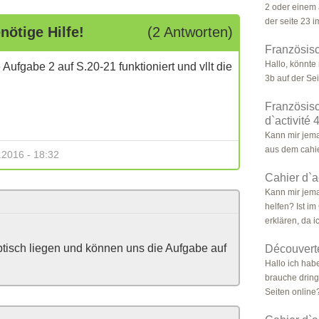
2 oder einem
der seite 23 im
nötige Hilfe!
(2 Antworten)
Französisc
Hallo, könnte
Aufgabe 2 auf S.20-21 funktioniert und vllt die
3b auf der Se
Französisc
d`activité 
Kann mir jem
aus dem cahie
.2016 - 18:32
Cahier d`ac
Kann mir jema
helfen? Ist im
erklären, da ic
btisch liegen und können uns die Aufgabe auf
Découverte
Hallo ich hab
brauche dring
Seiten online