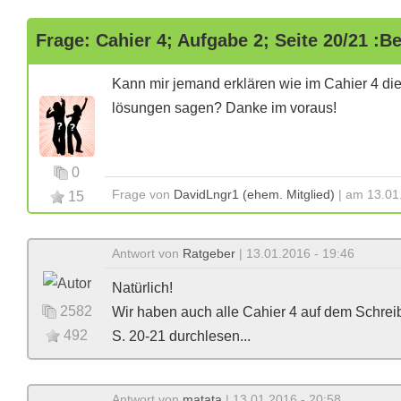
Frage: Cahier 4; Aufgabe 2; Seite 20/21 :Be
Kann mir jemand erklären wie im Cahier 4 die 
lösungen sagen? Danke im voraus!
0
Frage von
DavidLngr1 (ehem. Mitglied)
| am 13.01
15
Antwort von
Ratgeber
| 13.01.2016 - 19:46
Natürlich!
2582
Wir haben auch alle Cahier 4 auf dem Schrei
492
S. 20-21 durchlesen...
Antwort von
matata
| 13.01.2016 - 20:58