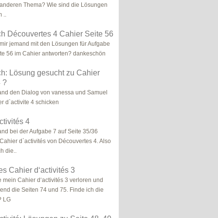
 anderen Thema? Wie sind die Lösungen
 ..
h Découvertes 4 Cahier Seite 56
 mir jemand mit den Lösungen für Aufgabe
ite 56 im Cahier antworten? dankeschön
h: Lösung gesucht zu Cahier
4 ?
and den Dialog von vanessa und Samuel
r d`activite 4 schicken
tivités 4
nd bei der Aufgabe 7 auf Seite 35/36
 Cahier d`activités von Découvertes 4. Also
h die..
s Cahier d‘activités 3
e mein Cahier d‘activités 3 verloren und
end die Seiten 74 und 75. Finde ich die
? LG