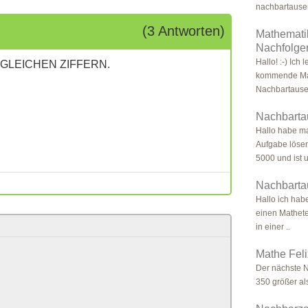
nachbartausen
(3 Antworten)
Mathemati
Nachfolge
Hallo! :-) Ich
 GLEICHEN ZIFFERN.
kommende Mat
Nachbartause
Nachbarta
Hallo habe ma
Aufgabe lösen
5000 und ist 
Nachbarta
Hallo ich hab
einen Mathet
in einer ..
Mathe Feli
Der nächste N
350 größer al