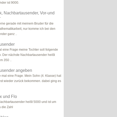
der ist 9000.
k, Nachbartausender, Vor-und
r
 lerne gerade mit meinem Bruder für die
hematikarbeit, nur komme ich bei den
nder ganz ..
usender
l eine Frage meine Tochter soll folgende
. Der nächste Nachbartausender heißt
um 350 ..
usender angeben
e mal eine Frage. Mein Sohn (4. Klasse) hat
est wieder zurück bekommen. dabei ging es
x und Flo
achbartausender heißt 5000 und ist um
s die Zahl