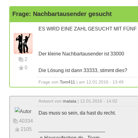
Frage: Nachbartausender gesucht
ES WIRD EINE ZAHL GESUCHT MIT FÜNF
Der kleine Nachbartausender ist 33000
2
0
Die Lösung ist dann 33333, stimmt dies?
Frage von
Tom411
| am 12.01.2016 - 13:49
Antwort von
matata
| 12.01.2016 - 14:02
Das muss so sein, da hast du recht.
40334
2105
________________________
e-Hausaufgaben.de - Team