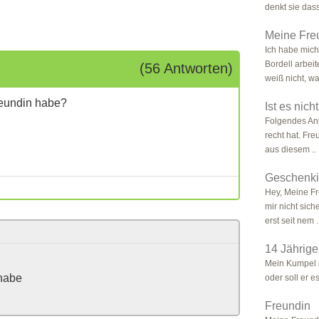
denkt sie das
Meine Freun
Ich habe mich
Bordell arbeit
(56 Antworten)
weiß nicht, wa
reundin habe?
Ist es nic
Folgendes Anl
recht hat. Fre
aus diesem ..
Geschenkid
Hey, Meine Fr
mir nicht sich
erst seit nem .
14 Jährige
Mein Kumpel is
 habe
oder soll er es
Freundin