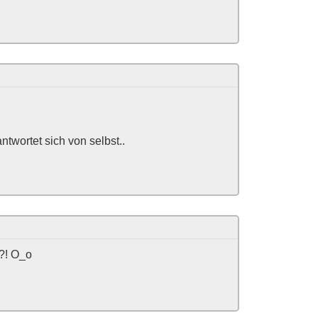
ntwortet sich von selbst..
?! O_o