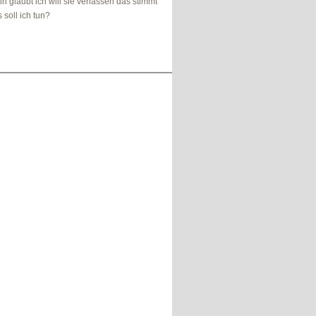
n glaubt ich will sie verlassen das stimmt
 soll ich tun?