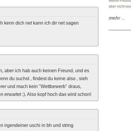
Meine Freundi
aber nicht was
mehr
...
ch kenn dich net kann ich dir net sagen
en, aber ich hab auch keinen Freund, und es
nn du suchst , findest du keine also , sieh
erer und mach kein "Wettbewerb" draus,
erwartet :). Also kopf hoch das wird schon!
n irgendeiner uschi in bh und string