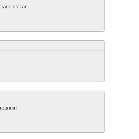
erade doll an
freundin