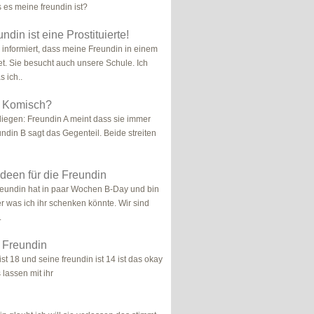
s es meine freundin ist?
din ist eine Prostituierte!
 informiert, dass meine Freundin in einem
et. Sie besucht auch unsere Schule. Ich
s ich..
ht Komisch?
iegen: Freundin A meint dass sie immer
undin B sagt das Gegenteil. Beide streiten
een für die Freundin
eundin hat in paar Wochen B-Day und bin
er was ich ihr schenken könnte. Wir sind
.
 Freundin
t 18 und seine freundin ist 14 ist das okay
 lassen mit ihr