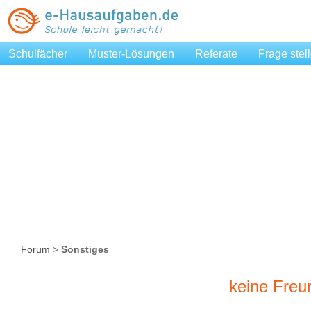
Schulfächer
Muster-Lösungen
Referate
Frage stel
Forum
>
Sonstiges
keine Freu