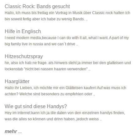
Classic Rock: Bands gesucht
Hallo, Ich muss bis freitag ein Vortrag in Musik über Classic rock halten ich
bin soweit fertig aber ich habe zu wenig Bands. ..
Hilfe in Englisch
I need modern media,because I can do with it all, what I want. A part of my
big family live in russia and we can`t drive ..
Hitzeschutzspray
he, also ich hab ne frage. als hinweis steht ja immer bei den glatteisen und
lockenstab "nicht bei nassen haaren verwenden" ..
Haarglätter
Hallo ihr Lieben, ich möchte mir ein Glätteisen kaufen! Auf was muss ich
achten? Welche sind besonders zu empfehlen oder ..
Wie gut sind diese Handys?
Hey im internet kann ich ja die daten von den einzelnen handys finden,
was die alles so können und drinn haben..jedoch weiss ..
mehr
...