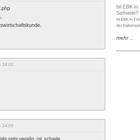
Ist EBK in
t.php
Sollseite?
,
Ist EBK in T-
kswirtschaftskunde.
der Habensei
mehr
...
- 14:02
- 14:09
ils sehr verallg. ist, schade