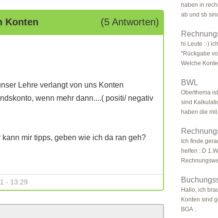
haben in rech
ab und sb sind
n Konten
(5 Antworten)
Rechnung
hi Leute :-) i
"Rückgabe von
Welche Konten
BWL
ser Lehre verlangt von uns Konten
Oberthema is
ndskonto, wenn mehr dann....( positi/ negativ
sind Kalkulat
haben die mit 
Rechnungs
kann mir tipps, geben wie ich da ran geh?
Ich finde gera
helfen : D 1.W
Rechnungswes
Buchungss
1 - 13:29
Hallo, ich br
Konten sind 
BGA ..