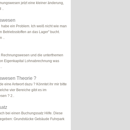
nungswesen jetzt eine kleiner änderung,
 ..
swesen
ch habe ein Problem. Ich weiß nicht wie man
 Betriebsstoffen an das Lager" bucht.
 ..
t Rechnungswesen und die unterthemen
ion Eigenkapital Lohnabrechnung was
..
wesen Theorie ?
de eine Antwort dazu ? Könntet ihr mir bitte
elche vier Bereiche gibt es im
en ? 2..
atz
auch bei einen Buchungssatz Hilfe. Diese
gegeben: Grundstücke Gebäude Fuhrpark