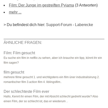
Film: Der Junge im gestreiften Pyjama
(3 Antworten)
mehr ...
> Du befindest dich hier:
Support-Forum
-
Laberecke
ÄHNLICHE FRAGEN:
Film: Film gesucht
Eu suche ein film in netflix zu sehen, aber ich brauche ein tipp, könnt ihr ein
film sagen?
film gesucht
mehrere filme gesucht 1. und wichtigstens ein film üner industralisirung 2.
romantischer film 3.action film 4. liblingsfilm..
Der schlechteste Film ever
Hallo, Kennt ihr einen Film, der mit Absicht schlecht gedreht wurde? Also
einen Film, der so schlecht ist, das er wiederum ..