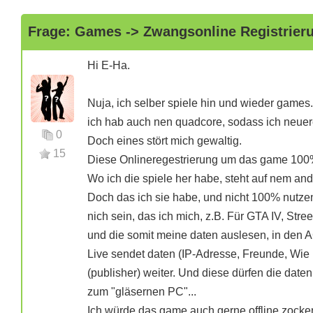
Frage: Games -> Zwangsonline Registrier
Hi E-Ha.
Nuja, ich selber spiele hin und wieder games.
ich hab auch nen quadcore, sodass ich neuere
0
Doch eines stört mich gewaltig.
15
Diese Onlineregestrierung um das game 100%
Wo ich die spiele her habe, steht auf nem ande
Doch das ich sie habe, und nicht 100% nutzen
nich sein, das ich mich, z.B. Für GTA IV, Str
und die somit meine daten auslesen, in den
Live sendet daten (IP-Adresse, Freunde, Wie la
(publisher) weiter. Und diese dürfen die date
zum "gläsernen PC"...
Ich würde das game auch gerne offline zocken