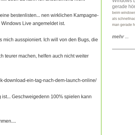
Windows L
gerade hö
beim windows 
 keine bestenlisten... nen wirklichen Kampagne-
als schnellna
n Windows Live angemeldet ist.
man gerade hör
mehr
...
s mich ausspioniert. Ich will von den Bugs, die
h teurer machen, helfen auch nicht weiter
ck-download-ein-tag-nach-dem-launch-online/
tig ist... Geschweigedenn 100% spielen kann
mmen....