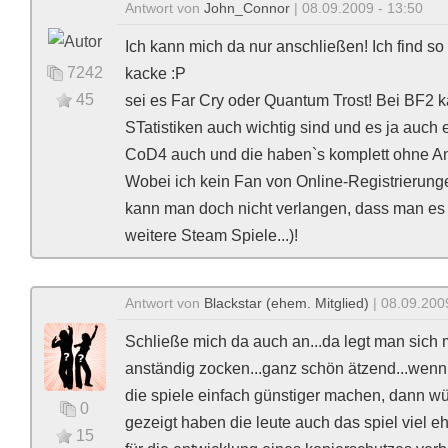
Antwort von
John_Connor
| 08.09.2009 - 13:50
Ich kann mich da nur anschließen! Ich find 
7242
kacke :P
45
sei es Far Cry oder Quantum Trost! Bei BF2 k
STatistiken auch wichtig sind und es ja auch 
CoD4 auch und die haben`s komplett ohne A
Wobei ich kein Fan von Online-Registrierunge
kann man doch nicht verlangen, dass man es er
weitere Steam Spiele...)!
Antwort von
Blackstar (ehem. Mitglied)
| 08.09.200
Schließe mich da auch an...da legt man sich ma
anständig zocken...ganz schön ätzend...wenn 
die spiele einfach günstiger machen, dann wür
0
gezeigt haben die leute auch das spiel viel e
15