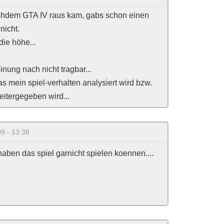
achdem GTA IV raus kam, gabs schon einen
nicht.
die höhe...
inung nach nicht tragbar...
as mein spiel-verhalten analysiert wird bzw.
itergegeben wird...
9 - 13:38
 haben das spiel garnicht spielen koennen....