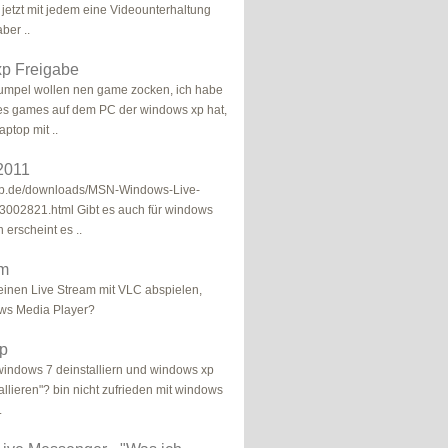
 jetzt mit jedem eine Videounterhaltung
ber ..
p Freigabe
kumpel wollen nen game zocken, ich habe
es games auf dem PC der windows xp hat,
aptop mit ..
2011
hip.de/downloads/MSN-Windows-Live-
002821.html Gibt es auch für windows
 erscheint es ..
am
einen Live Stream mit VLC abspielen,
ows Media Player?
p
windows 7 deinstalliern und windows xp
allieren"? bin nicht zufrieden mit windows
.