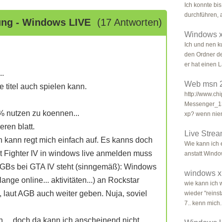
Ich konnte bis
durchführen, a
ung - Windows LIVE
(17 Antworten)
Windows x
Ich und nen 
den Ordner d
er hat einen L
..
Web msn 
 titel auch spielen kann.
http://www.c
Messenger_13
 nutzen zu koennen...
xp? wenn nien
ren blatt.
Live Stre
 kann regt mich einfach auf. Es kanns doch
Wie kann ich 
eet Fighter IV in windows live anmelden muss
anstatt Wind
 AGBs bei GTA IV steht (sinngemäß): Windows
windows x
nge online... aktivitäten...) an Rockstar
wie kann ich 
n, laut AGB auch weiter geben. Nuja, soviel
wieder "reinst
7.. kenn mich.
.... doch da kann ich anscheinend nicht