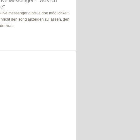
ive Messenger - "Was ich
re"
live messenger gibts ja doe möglichkeit,
chricht den song anzeigen zu lassen, den
t. vor..