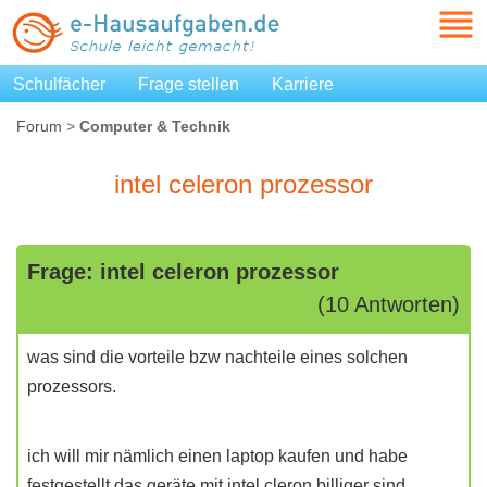
Schulfächer
Frage stellen
Karriere
Forum
>
Computer & Technik
intel celeron prozessor
Frage: intel celeron prozessor
(10 Antworten)
was sind die vorteile bzw nachteile eines solchen
prozessors.
ich will mir nämlich einen laptop kaufen und habe
festgestellt das geräte mit intel cleron billiger sind.