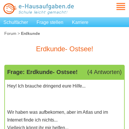
Schulfächer
Frage stellen
Karriere
Forum
>
Erdkunde
Erdkunde- Ostsee!
Frage: Erdkunde- Ostsee!
(4 Antworten)
Hey! Ich brauche dringend eure Hilfe...
Wir haben was aufbekomen, aber im Atlas und im
Internet finde ich nichts...
Vielleich könnt ihr mir helfen...