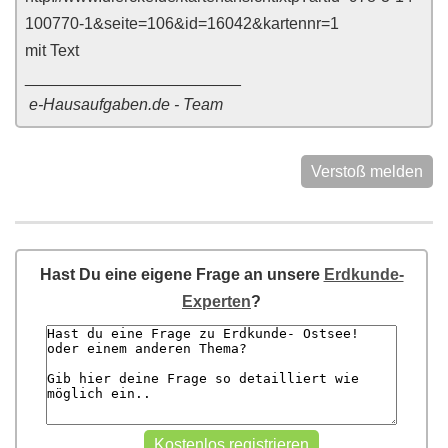
100770-1&seite=106&id=16042&kartennr=1
mit Text
________________________
e-Hausaufgaben.de - Team
Verstoß melden
Hast Du eine eigene Frage an unsere
Erdkunde-
Experten
?