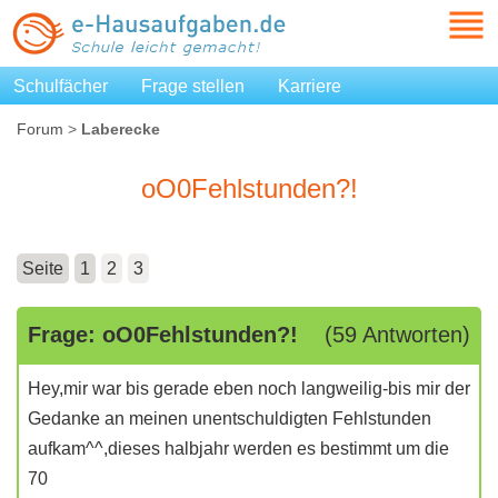
Schulfächer
Frage stellen
Karriere
Forum
>
Laberecke
oO0Fehlstunden?!
Seite
1
2
3
Frage: oO0Fehlstunden?!
(59 Antworten)
Hey,mir war bis gerade eben noch langweilig-bis mir der
Gedanke an meinen unentschuldigten Fehlstunden
aufkam^^,dieses halbjahr werden es bestimmt um die
70