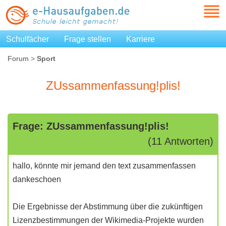
Schulfächer
Frage stellen
Karriere
Forum
>
Sport
ZUssammenfassung!plis!
Frage: ZUssammenfassung!plis!
(11 Antworten)
hallo, könnte mir jemand den text zusammenfassen
dankeschoen
Die Ergebnisse der Abstimmung über die zukünftigen
Lizenzbestimmungen der Wikimedia-Projekte wurden