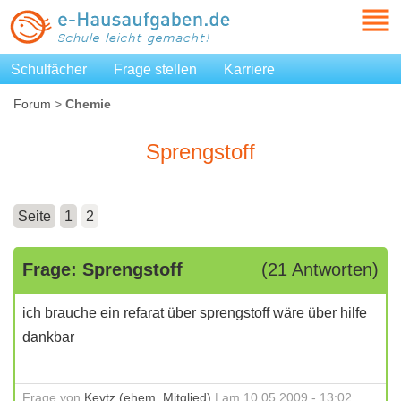
Schulfächer
Frage stellen
Karriere
Forum
>
Chemie
Sprengstoff
Seite
1
2
Frage: Sprengstoff
(21 Antworten)
ich brauche ein refarat über sprengstoff wäre über hilfe
dankbar
Frage von
Kevtz (ehem. Mitglied)
| am 10.05.2009 - 13:02