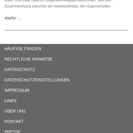
Hallo. Und zwar habe ich folgenden Aufgabe bekommen: Stell den
Zusammenhang zwischen der molekülstruktur, den Eigenschaften ..
mehr
...
HÄUFIGE FRAGEN
RECHTLICHE HINWEISE
DATENSCHUTZ
DATENSCHUTZEINSTELLUNGEN
IMPRESSUM
LINKS
ÜBER UNS
KONTAKT
PRESSE