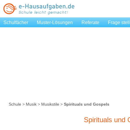
Schulfächer
Muster-Lösungen
Referate
Frage stel
Schule
>
Musik
>
Musikstile
>
Spirituals und Gospels
Spirituals und