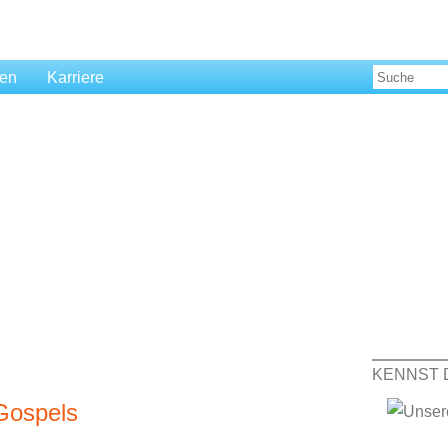
len
Karriere
KENNST 
 Gospels