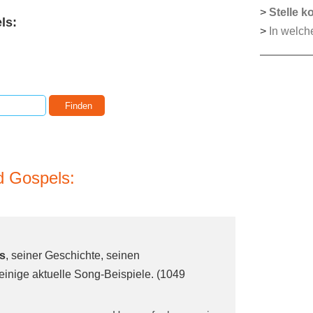
>
Stelle k
ls:
>
In welch
d Gospels:
s
, seiner Geschichte, seinen
inige aktuelle Song-Beispiele. (1049