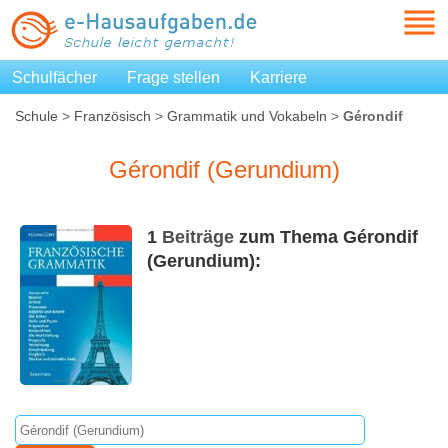
Schulfächer
Frage stellen
Karriere
Schule
>
Französisch
>
Grammatik und Vokabeln
>
Gérondif
(Gerundium)
Gérondif (Gerundium)
1
Beiträge
zum Thema Gérondif
(Gerundium):