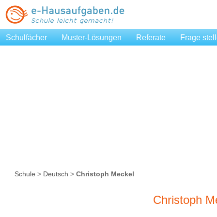
Schulfächer
Muster-Lösungen
Referate
Frage stel
Schule
>
Deutsch
>
Christoph Meckel
Christoph M