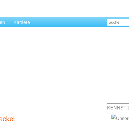
len
Karriere
KENNST 
eckel