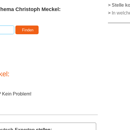
>
Stelle k
Thema Christoph Meckel:
>
In welch
el:
? Kein Problem!
utsch-Experten
stellen: